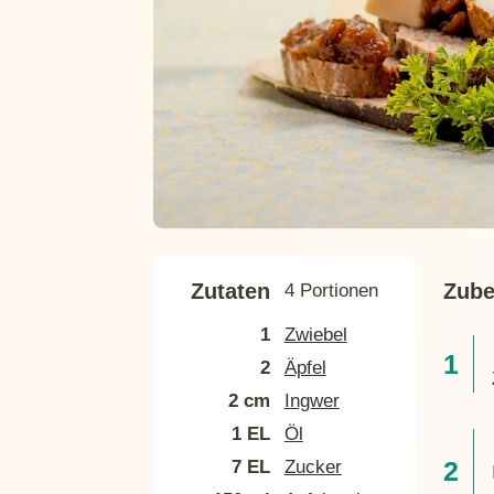
Zutaten
Zube
4 Portionen
1
Zwiebel
2
Äpfel
2 cm
Ingwer
1 EL
Öl
7 EL
Zucker