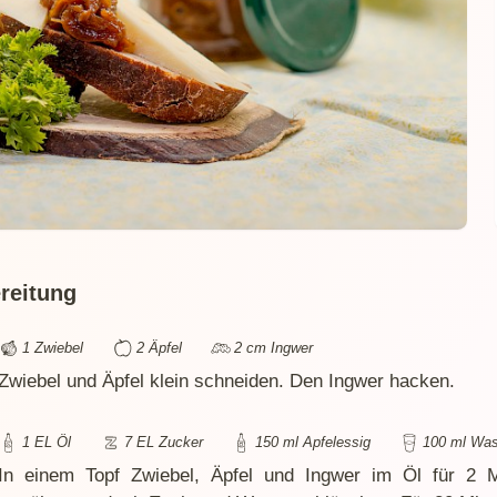
reitung
1 Zwiebel
2 Äpfel
2 cm Ingwer
Zwiebel und Äpfel klein schneiden. Den Ingwer hacken.
1 EL Öl
7 EL Zucker
150 ml Apfelessig
100 ml Was
In einem Topf Zwiebel, Äpfel und Ingwer im Öl für 2 M