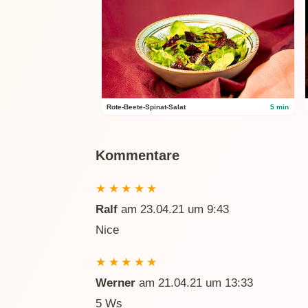
Rote-Beete-Spinat-Salat
5 min
Kommentare
★
★
★
★
★
Ralf
am 23.04.21 um 9:43
Nice
★
★
★
★
★
Werner
am 21.04.21 um 13:33
5 Ws