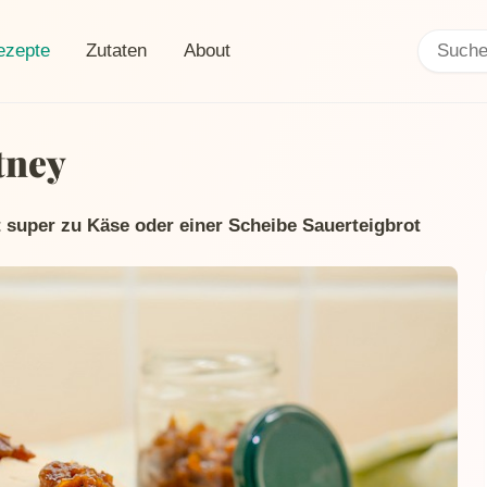
Search:
rent page:
ezepte
Zutaten
About
tney
 super zu Käse oder einer Scheibe Sauerteigbrot