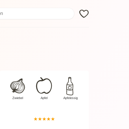
Search
Zwiebel
Apfel
Apfelessig
★
★
★
★
★