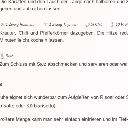
Die Karotten und den Lauch der Länge nach halbieren und
geben und aufkochen lassen.
1 Zweig Rosmarin
1 Zweig Thymian
½ Chili
10 Pfef
Kräuter, Chili und Pfefferkörner dazugeben. Die Hitze re
Minuten leicht köcheln lassen.
Salz
Zum Schluss mit Salz abschmecken und servieren oder wei
s
rühe eignet sich wunderbar zum Aufgießen von Risotti oder 
zrisotto
oder
Kürbisrisotto
).
größere Menge kann man sehr einfach einfrieren und im Tief