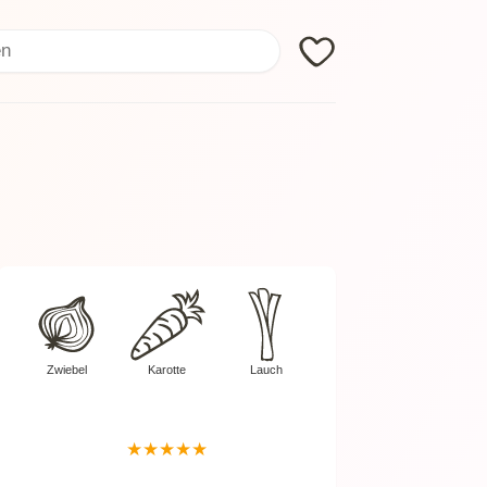
Search
Zwiebel
Karotte
Lauch
★
★
★
★
★