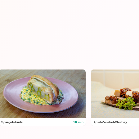
Spargelstrudel
10 min
Apfel-Zwiebel-Chutney