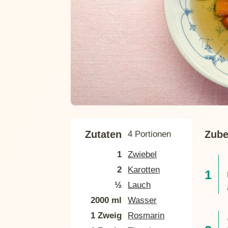
Zutaten
Zube
4 Portionen
1
Zwiebel
2
Karotten
½
Lauch
2000 ml
Wasser
1 Zweig
Rosmarin