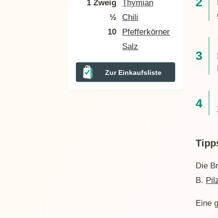
1 Zweig
Thymian
½
Chili
10
Pfefferkörner
Salz
Zur Einkaufsliste
Tipp
Die B
B.
Pil
Eine 