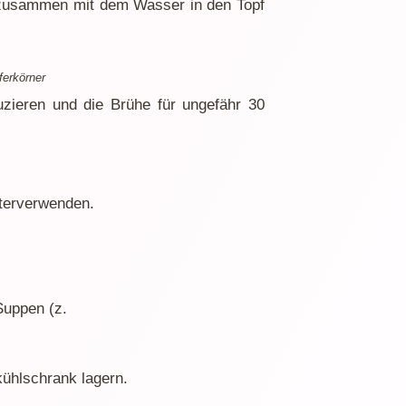
 zusammen mit dem Wasser in den Topf
ferkörner
duzieren und die Brühe für ungefähr 30
terverwenden.
Suppen (z.
kühlschrank lagern.