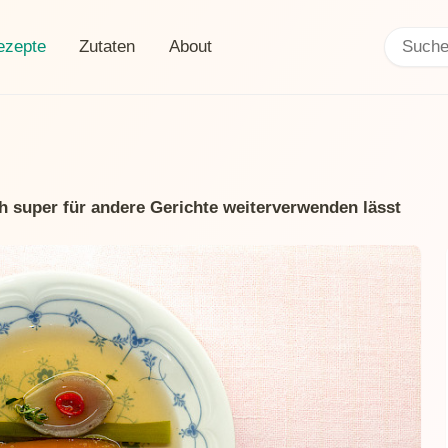
Search:
rent page:
ezepte
Zutaten
About
h super für andere Gerichte weiterverwenden lässt